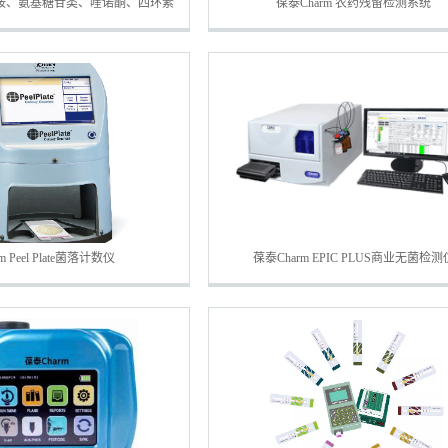
内酰胺、氨基糖苷类、喹诺酮、四环素
葆泰Charm 农药残留检测系统
四合一检测条
rm Peel Plate菌落计数仪
葆泰Charm EPIC PLUS商业无菌检测