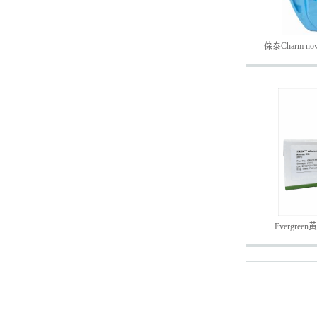
葆泰Charm n
Evergr