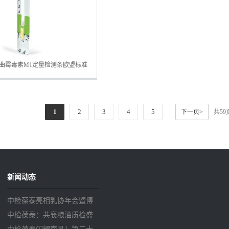
SA黄曲霉毒素M1定量检测条欧盟标准
1
2
3
4
5
下一页>
共5
新闻动态
中检葆泰亮相乳协年会暨博
览会 科技引领乳业高质量发
中检葆泰：共襄粮油质检盛