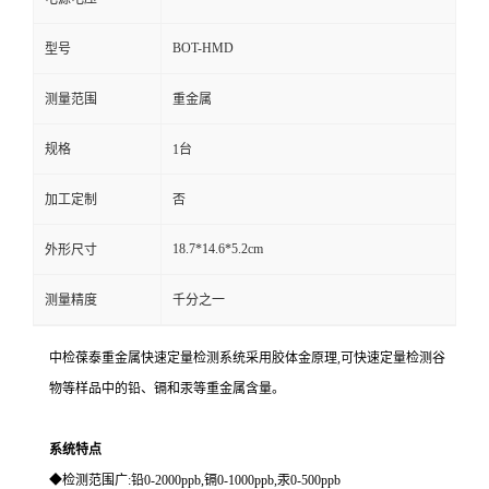
BOT-HMD
型号
测量范围
重金属
规格
1台
加工定制
否
18.7*14.6*5.2cm
外形尺寸
测量精度
千分之一
中检葆泰重金属快速定量检测系统采用胶体金原理,可快速定量检测谷
物等样品中的铅、镉和汞等重金属含量。
系统特点
◆检测范围广:铅0-2000ppb,镉0-1000ppb,汞0-500ppb