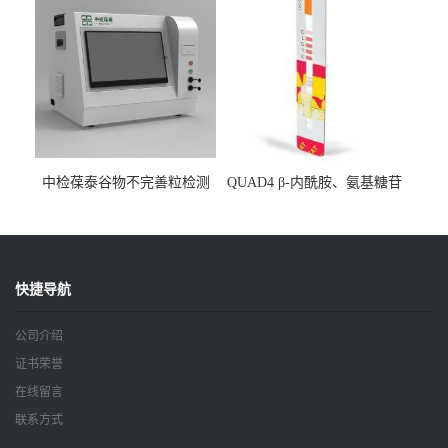
中检葆泰谷物不完善粒检测
QUAD4 β-内酰胺、氨基糖苷
仪
类、喹诺酮、四环素四合一
检测条
快捷导航
公司介绍
证书荣誉
在线留言
联系方式