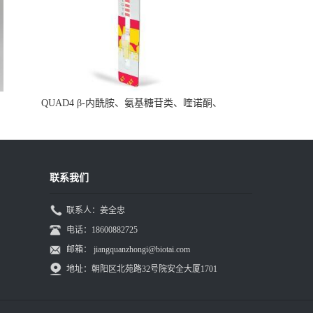
QUAD4 β-内酰胺、氨基糖苷类、喹诺酮、
四环素四合一检测条
联系我们
联系人：姜全忠
电话：18600882725
邮箱：
jiangquanzhongi@biotai.com
地址：朝阳区北苑路32号院安全大厦1701