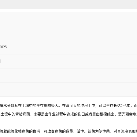
0025
测
壤水分对其在土壤中的生存影响极大。在湿度大的冲积土中，可以生存长达2~3年，
在土壤中的青枯病菌，主要是由作业过程中造成的伤口或者是由根瘤线虫、蓝光丽金
氧就能氧化掉病菌的鞭毛，可改变病菌的数量、活性。该菌为阴性菌，对直流电表现