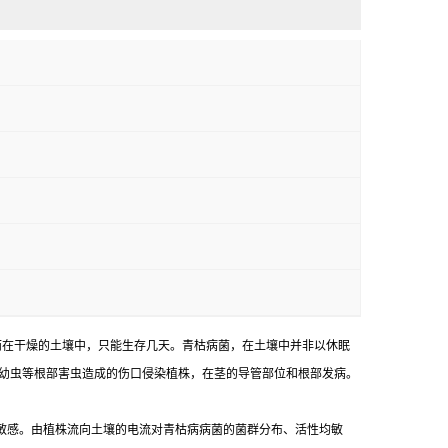
而在干燥的土壤中，只能生存几天。青枯病菌，在土壤中并非以休眠
龟幼虫等根部害虫造成的伤口侵染植株，在茎的导管部位和根部发病。
敏感。由植株流向土壤的电流对青枯病病菌的菌群分布、活性均敏