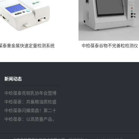
葆泰重金属快速定量检测系统
中检葆泰谷物不完善粒检测仪
新闻动态
中检葆泰亮相乳协年会暨博
览会 科技引领乳业高质量发
中检葆泰：共襄粮油质检盛
展
会，导向行业发展新程
中检葆泰闪耀南昌！第二十
届中国国际粮油博览会暨粮
中检葆泰：以高质量产品，
油展
共筑粮食安全防线