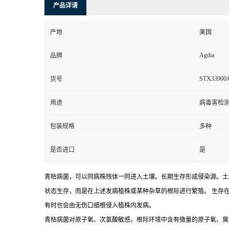
产品详请
产地
美国
Agdia
品牌
STX33900/
货号
用途
病毒害检
包装规格
多种
是否进口
是
青枯病菌，可以同病株残体一同进入土壤。长期生存形成侵染源。土
状态生存，而是在上述发病植株或某种杂草的根际进行繁殖。 生存
有时也会由无伤口细根侵入植株内发病。
青枯病菌对原子氧、次氯酸敏感。根际环境中含有微量的原子氧、臭