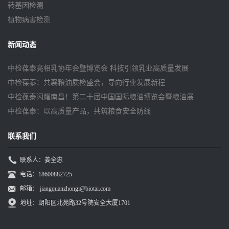
转基因检测
植物病害检测
新闻动态
中检葆泰亮相乳协年会暨博览会 科技引领乳业高质量发展
中检葆泰：共襄粮油质检盛会，导向行业发展新程
中检葆泰闪耀南昌！第二十届中国国际粮油博览会暨粮油展
中检葆泰：以高质量产品，共筑粮食安全防线
联系我们
联系人：姜全忠
电话：18600882725
邮箱：
jiangquanzhongi@biotai.com
地址：朝阳区北苑路32号院安全大厦1701