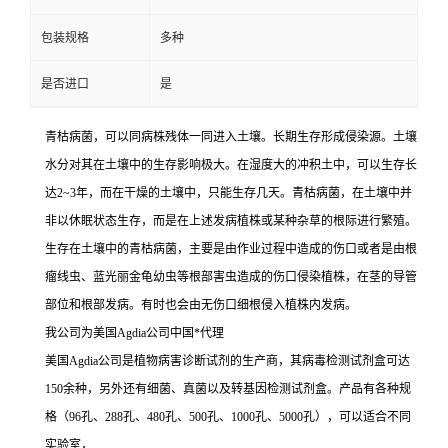
包装规格
多种
是否进口
是
青枯病菌，可以同病株残体一同进入土壤。长期生存形成侵染源。土壤
水分对其在土壤中的生存影响极大。在湿度大的冲积土中，可以生存长
达2~3年，而在干燥的土壤中，只能生存几天。青枯病菌，在土壤中并
非以休眠状态生存，而是在上述发病植株或某种杂草的根际进行繁殖。
生存在土壤中的青枯病菌，主要是由作业过程中造成的伤口或者是由根
瘤线虫、蓝光丽金龟幼虫等根部害虫造成的伤口侵染植株，在茎的导管
部位和根部发病。有时也会由无伤口细根侵入植株内发病。
我公司为美国Agdia公司中国*代理
美国Agdia公司是植物病害诊断试剂的生产商，其病毒检测试剂盒可达
150余种，另外还有细菌、真菌以及转基因检测试剂盒。产品有各种规
格（96孔、288孔、480孔、500孔、1000孔、5000孔），可以适合不同
实验室，