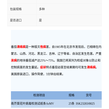
包装规格
多种
是否进口
是
番茄
溃疡病
是一种毁灭
性病
害，自1985年在北京市发现后，已相继在内
蒙古、山西、河北、黑龙江、吉林、辽宁等省、自治区发生危害。严重
发病
的地块番茄减产达25%～75%。我国已将其列为检疫对象以防止和
控制病害的发生蔓延。
症状
特点番茄幼苗至结果期均可发生
溃疡病
。
美国原装进口，操作简便，5分钟出结果。
检测项目
规格
货号
南芥菜花叶病毒检测试纸条ArMV
25条
ISK23203/0025