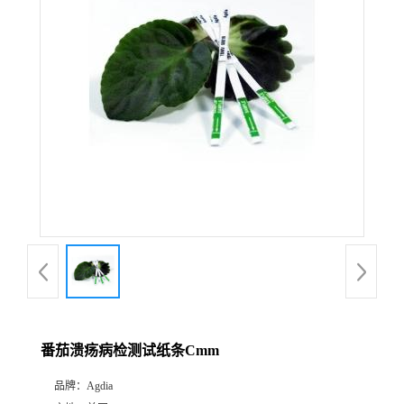
番茄溃疡病检测试纸条Cmm
品牌：
Agdia