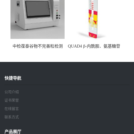
中检葆泰谷物不完善粒检测
QUAD4 β-内酰胺、氨基糖苷
仪
类、喹诺酮、四环素四合一
检测条
快捷导航
公司介绍
证书荣誉
在线留言
联系方式
产品展厅