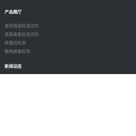
产品展厅
兽药残留检测试剂
真菌毒素检测试剂
转基因检测
植物病害检测
新闻动态
中检葆泰亮相乳协年会暨博览会 科技引领乳业高质量发展
中检葆泰：共襄粮油质检盛会，导向行业发展新程
中检葆泰闪耀南昌！第二十届中国国际粮油博览会暨粮油展
中检葆泰：以高质量产品，共筑粮食安全防线
联系我们
联系人：姜全忠