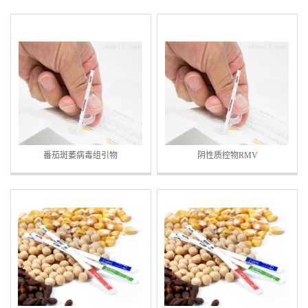
番茄斑萎病毒组引物
阴性质控物RMV