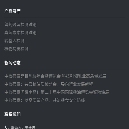
产品展厅
兽药残留检测试剂
真菌毒素检测试剂
转基因检测
植物病害检测
新闻动态
中检葆泰亮相乳协年会暨博览会 科技引领乳业高质量发展
中检葆泰：共襄粮油质检盛会，导向行业发展新程
中检葆泰闪耀南昌！第二十届中国国际粮油博览会暨粮油展
中检葆泰：以高质量产品，共筑粮食安全防线
联系我们
联系人：姜全忠