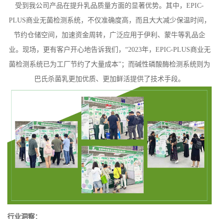
受到我公司产品在提升乳品质量方面的显著优势。其中，
EPIC-
PLUS
商业无菌检测系统
，不仅准确度高，而且大大减少保温时间，
节约仓储空间，加速资金周转，广泛应用于伊利、蒙牛等乳品企
业。现场，
更有客户开心地告诉我们，
“
2023
年，
EPIC-PLUS
商业无
菌检测系统已为
工厂节约了大量成本”；而碱性磷酸酶检测系统则为
巴氏杀菌乳更加优质、更加鲜活提供了技术手段。
行业洞察：